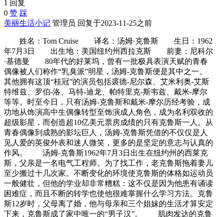
1 回复
0
赞
踩
美丽生活小记
管理员
回复于2023-11-25之前
姓名：Tom Cruise 译名：汤姆·克鲁斯 生日：1962
年7月3日 出生地：美国纽约州西拉克斯 前妻：尼科尔
·基德曼 80年代的好莱坞，曾有一批极具表演天赋的青春
偶像被人们称作“乳臭派”明星，汤姆-克鲁斯便是其中之一。
其他拥有这顶“桂冠”的演员包括裘德-尼尔森、艾米利奥-艾斯
特维兹、罗伯-洛、马特-迪龙、帕特里克-斯韦兹、戴米-摩尔
等等。时至今日，只有汤姆-克鲁斯和戴米-摩尔历经考验，成
功地从饰演高中生偶像转型至饰演成人角色，成为名利双收的
超级影星，而创造超10亿美元票房成绩的只有克鲁斯一人。从
青春偶像到成熟的影坛巨人，汤姆-克鲁斯凭借的不仅仅是人
见人爱的英俊外表和迷人微笑，更多的是坚定的意志与认真的
作风。 汤姆-克鲁斯1962年7月3日出生在纽约州的西莱克
斯，父亲是一名电气工程师。为了找工作，老克鲁斯拖着妻儿
至少搬过十几次家。不断变化的环境使克鲁斯的体格如运动员
一般健壮，但他的学业却非常糟糕：这不仅是因为他患有诵读
困难症，而且不断的转学也使他很难掌握什么学习方法。克鲁
斯12岁时，父母离了婚，他与母亲和三个姐妹的生活才算安定
下来，克鲁斯成了家中唯一的“男子汉”。 肌肉发达的克鲁