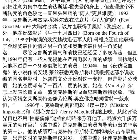
《雨人》(Rain Man)一片中饰演“雨人”的弟弟查理(虽然评论界
都把注意力集中在主演达斯廷-霍夫曼的身上，但查理这个不
断转变的角色较之一直呆头呆脑的“雨人”更具难度)；1992
年，克鲁斯又与杰克-尼科尔森在法庭片《好人寥寥》(Few
Good Ma n)中大唱对台戏，该片也获得了奥斯卡奖提名。此
外，他在反战影片《生于七月四日》(Born on the Fou rth of
July，1989)中饰演的残疾越战退伍军人朗-科维克还使他获得
了金球奖最佳剧情片男主角奖和奥斯卡最佳男主角奖提
名。 尽管克鲁斯的勇气和演技已经经受了多次考验，但直
到1994年仍有一些人无视他在严肃电影方面的成绩，固执地认
为他不过是一个凭容貌取胜的演员。1994年，当《夜访吸血
鬼》的小说作者安妮-莱丝获悉克鲁斯将出演根据这部小说改
编的同名电影时，她曾撰文公开反对这一安排。但是影片公映
后，她的态度却有了一百八十度的转变。她在《Variet y》杂
志上发表长篇文章，盛赞克鲁斯的吸血鬼莱斯泰特形象。“我
认为汤姆之莱斯泰特会像劳伦斯-奥立佛之哈姆雷特一般永
恒。” 1996年，克鲁斯的两部电影《谍中谍》(Mission:
Impossible)和《甜心先生》(Jer ry Maguire)相继上映。从此评论
界再也不用“性感偶像”这样的词语来形容他了。耗资六千多万
美元的动作巨片《谍中谍》是克鲁斯由演员向导演迈出的坚实
的第一步。他的成绩可与克林特-伊斯特伍德和梅尔-吉布森媲
美，只是这时的克鲁斯年仅34岁。《谍中谍》还使克鲁斯成为