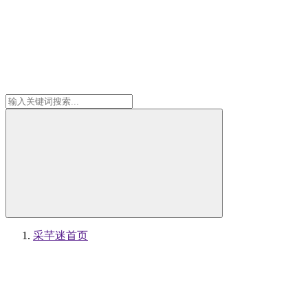
采芊迷
首页