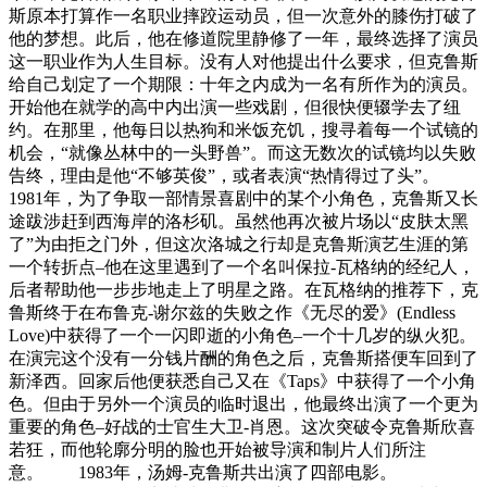
斯原本打算作一名职业摔跤运动员，但一次意外的膝伤打破了
他的梦想。此后，他在修道院里静修了一年，最终选择了演员
这一职业作为人生目标。没有人对他提出什么要求，但克鲁斯
给自己划定了一个期限：十年之内成为一名有所作为的演员。
开始他在就学的高中内出演一些戏剧，但很快便辍学去了纽
约。在那里，他每日以热狗和米饭充饥，搜寻着每一个试镜的
机会，“就像丛林中的一头野兽”。而这无数次的试镜均以失败
告终，理由是他“不够英俊”，或者表演“热情得过了头”。
1981年，为了争取一部情景喜剧中的某个小角色，克鲁斯又长
途跋涉赶到西海岸的洛杉矶。虽然他再次被片场以“皮肤太黑
了”为由拒之门外，但这次洛城之行却是克鲁斯演艺生涯的第
一个转折点–他在这里遇到了一个名叫保拉-瓦格纳的经纪人，
后者帮助他一步步地走上了明星之路。在瓦格纳的推荐下，克
鲁斯终于在布鲁克-谢尔兹的失败之作《无尽的爱》(Endless
Love)中获得了一个一闪即逝的小角色–一个十几岁的纵火犯。
在演完这个没有一分钱片酬的角色之后，克鲁斯搭便车回到了
新泽西。回家后他便获悉自己又在《Taps》中获得了一个小角
色。但由于另外一个演员的临时退出，他最终出演了一个更为
重要的角色–好战的士官生大卫-肖恩。这次突破令克鲁斯欣喜
若狂，而他轮廓分明的脸也开始被导演和制片人们所注
意。 1983年，汤姆-克鲁斯共出演了四部电影。