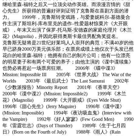
继哈里森-福特之后又一位顶尖动作英雄。而浪漫言情的《甜
心先生》所获得的普遍好评则证明了克鲁斯在喜剧方面的潜
力。 1999年，克鲁斯转变戏路，与爱妻妮科尔-基德曼合
作主演了斯坦利-库布里克的遗作–性爱题材惊栗片《大开眼
戒》，年末又出演了保罗-托马斯-安德森的家庭伦理片《木兰
花》(Magnolia)，并因此获得奥斯卡最佳男配角奖提名。
克鲁斯无疑将是21世纪好莱坞人人崇拜的典范：不满40岁的他
早已跻身2000万美元俱乐部；在票房成绩上他仅次于头发已然
花白的哈里森-福特；他拥有自己的制片公司；他有一位漂亮
的明星妻子和有两个可爱的养子；由他主演的《谍中谍续集》
也势必将惹起一场票房狂潮。 2006年 《碟中谍3》
Mission: Impossible III 2005年 《世界大战》 The War of the
Worlds 2003年 《最后武士》The Last Samurai 2002年
《少数派报告》Minority Report 2001年 《香草天空》
2000年《谍中谍2》(Mission: Impossible2) 1999年《木兰
花》(Magnolia) 1999年《大开眼戒》(Eyes Wide Shut)
1996年《甜心先生》(Jerry Maguire) 1996年《谍中谍》
(Mission: Impossible) 1994年《夜访吸血鬼》(Interview with
the Vampire) 1992年《好人寥寥》(Few Good Men) 1990
年《雷霆壮志》(Days of Thunder) 1989年《生于七月四
日》(Born on the Fourth of July) 1988年《雨人》(Rain