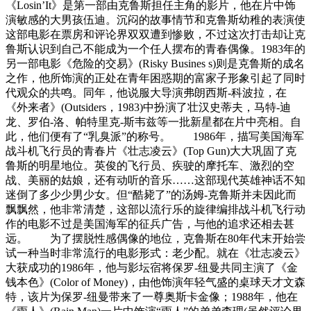
《Losin’It》是第一部由克鲁斯担任主角的影片，他在片中饰
演敏感的大男孩伍迪。沉闷的故事情节和克鲁斯幼稚的表演使
这部电影在票房和评论界双双遭到惨败，不过这次打击却让克
鲁斯认识到自己不能成为一个任人摆布的青春偶像。1983年的
另一部电影《危险的交易》(Risky Busines s)则是克鲁斯的成名
之作，他所饰演的正处在青年困惑期的富家子形象引起了同时
代观众的共鸣。同年，他说服大导演弗朗西斯-科波拉，在
《外来者》(Outsiders，1983)中扮演了壮汉史蒂夫，马特-迪
龙、罗伯-洛、帕特里克-斯韦兹等一批新星都在片中亮相。自
此，他们便有了“乳臭派”的称号。 1986年，描写美国海军
战斗机飞行员的青春片《壮志凌云》(Top Gun)大大巩固了克
鲁斯的明星地位。英俊的飞行员、疾驶的摩托车、激烈的空
战、美丽的姑娘，还有动听的音乐……这部现代英雄神话不知
迷倒了多少少男少女。但“酷毙了”的汤姆-克鲁斯并未因此而
飘飘然，他非常清楚，这部以流行乐的旋律编排战斗机飞行动
作的电影不过是美国海军的征兵广告，与他的追求还相去甚
远。 为了摆脱性感偶像的地位，克鲁斯在80年代末开始尝
试一种当时非常流行的电影形式：老少配。就在《壮志凌云》
大获成功的1986年，他与影坛宿将保罗-纽曼共同主演了《金
钱本色》(Color of Money)，由他饰演年轻气盛的桌球天才文森
特，该片为保罗-纽曼带来了一尊奥斯卡金像；1988年，他在