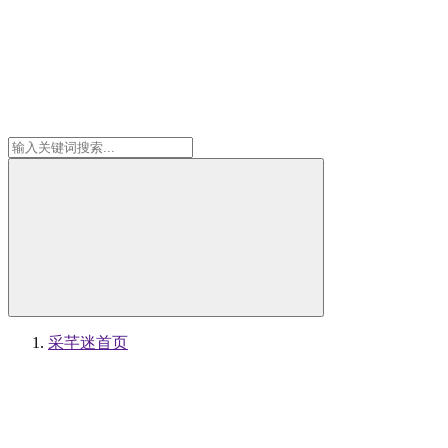
采芊迷
首页