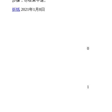
步骤，尽在采芊迷。
折纸
2021年1月8日
0
1