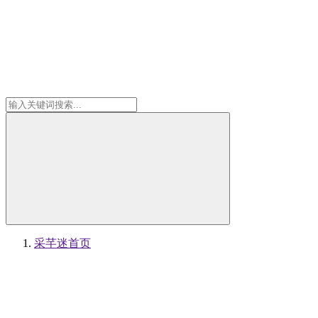
采芊迷
首页