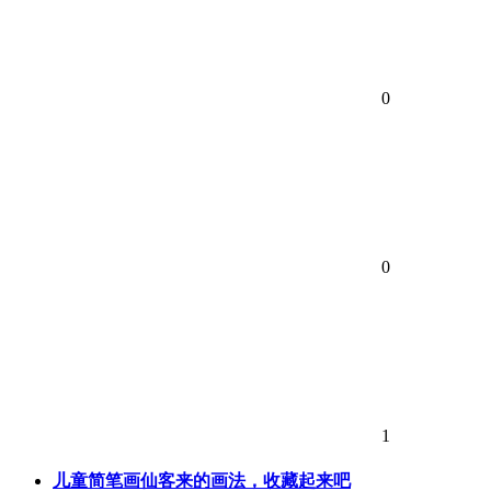
0
0
1
儿童简笔画仙客来的画法，收藏起来吧