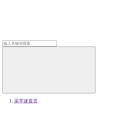
采芊迷
首页