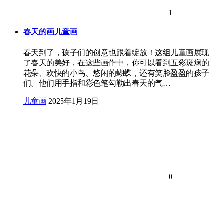
1
春天的画儿童画
春天到了，孩子们的创意也跟着绽放！这组儿童画展现
了春天的美好，在这些画作中，你可以看到五彩斑斓的
花朵、欢快的小鸟、悠闲的蝴蝶，还有笑脸盈盈的孩子
们。他们用手指和彩色笔勾勒出春天的气…
儿童画
2025年1月19日
0