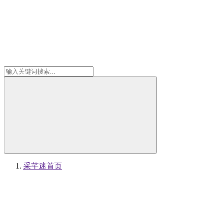
采芊迷
首页