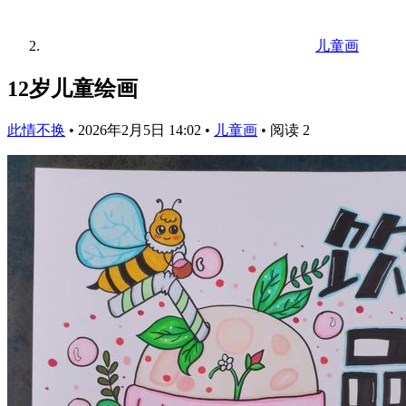
儿童画
12岁儿童绘画
此情不换
•
2026年2月5日 14:02
•
儿童画
•
阅读 2