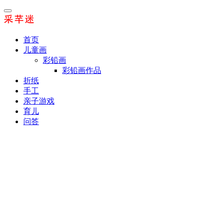
首页
儿童画
彩铅画
彩铅画作品
折纸
手工
亲子游戏
育儿
问答