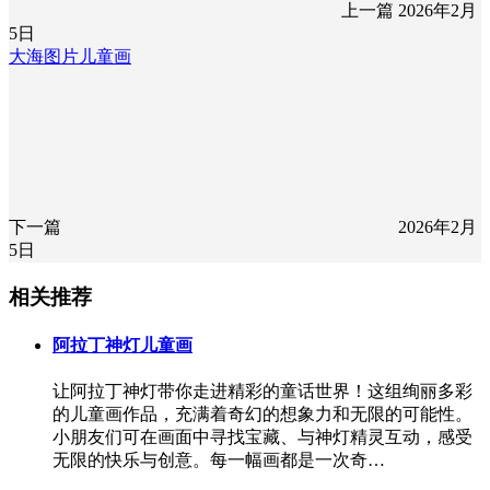
上一篇
2026年2月
5日
大海图片儿童画
下一篇
2026年2月
5日
相关推荐
阿拉丁神灯儿童画
让阿拉丁神灯带你走进精彩的童话世界！这组绚丽多彩
的儿童画作品，充满着奇幻的想象力和无限的可能性。
小朋友们可在画面中寻找宝藏、与神灯精灵互动，感受
无限的快乐与创意。每一幅画都是一次奇…