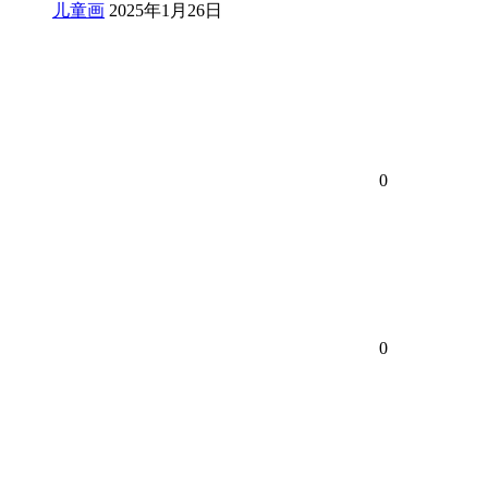
儿童画
2025年1月26日
0
0